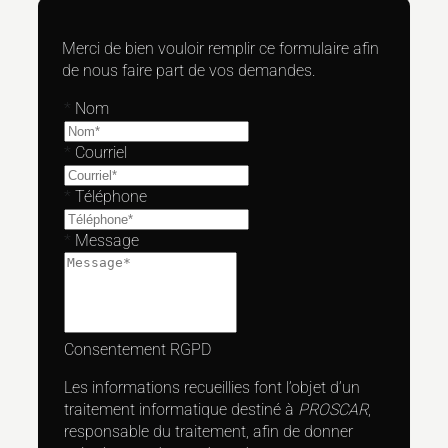
Merci de bien vouloir remplir ce formulaire afin
de nous faire part de vos demandes.
*
Nom
*
Courriel
*
Téléphone
*
Message
Consentement RGPD
Les informations recueillies font l’objet d’un
traitement informatique destiné à
PROSCAR
,
responsable du traitement, afin de donner