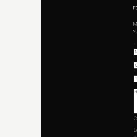
F
M
v
C
L
d