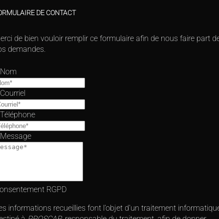
ORMULAIRE DE CONTACT
erci de bien vouloir remplir ce formulaire afin de nous faire part d
os demandes.
*
Nom
*
Courriel
*
Téléphone
*
Message
onsentement RGPD
es informations recueillies font l’objet d’un traitement informatiqu
estiné à
PROSCAR
, responsable du traitement, afin de donner