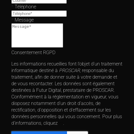
*
Téléphone
*
Message
Consentement RGPD
Les informations recueillies font l’objet d’un traitement
informatique destiné à
PROSCAR
, responsable du
traitement, afin de donner suite à votre demande et
de vous recontacter. Les données sont également
destinées à Futur Digital, prestataire de PROSCAR.
Conformément à la réglementation en vigueur, vous
disposez notamment d'un droit d'accès, de
rectification, d'opposition et d'effacement sur les
données personnelles qui vous concernent. Pour plus
d’informations, cliquez
ici
.