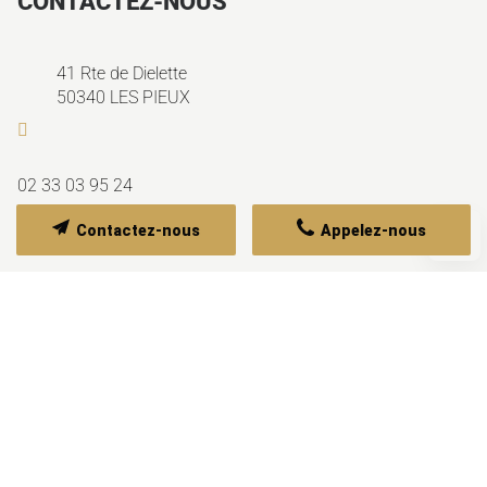
CONTACTEZ-NOUS
41 Rte de Dielette
50340
LES PIEUX
02 33 03 95 24
Contactez-nous
Appelez-nous
06 73 96 20 14
NOS HORAIRES
Fermé actuellement