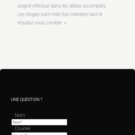
soigné effectué dans les délais escomptés.
Les éloges sont mille fois méritées tant le
résultat nous comble.
UNE QUESTION ?
*
Nom
*
Courriel