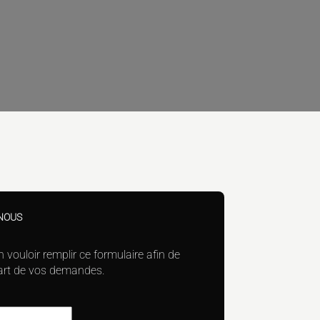
NOUS
n vouloir remplir ce formulaire afin de
part de vos demandes.