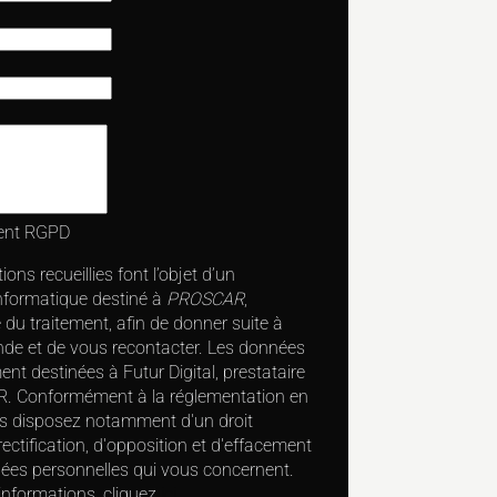
ent RGPD
ons recueillies font l’objet d’un
nformatique destiné à
PROSCAR
,
du traitement, afin de donner suite à
de et de vous recontacter. Les données
nt destinées à Futur Digital, prestataire
. Conformément à la réglementation en
us disposez notamment d'un droit
rectification, d'opposition et d'effacement
nées personnelles qui vous concernent.
informations, cliquez
ici
.