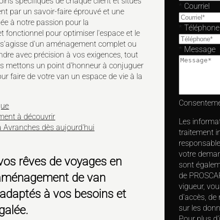
ns spécifiques de chaque client et situés
*
Courriel
ent par un savoir-faire éprouvé et une
ée à notre passion pour la
*
Téléphone
t fonctionnel pour optimiser l'espace et le
'il s'agisse d'un aménagement complet ou
*
Message
ndre avec précision à vos exigences, tout
Nous mettons un point d'honneur à conjuguer
ur faire de votre van un espace de vie à la
Consentem
que
ent à découvrir
Les informati
 Avranches dès aujourd'hui
traitement i
responsable 
votre deman
os rêves de voyages en
sont égaleme
 d'aménagement de
van
de PROSCAR
vigueur, vo
adaptés à vos besoins et
d'accès, de 
galée.
sur les don
Pour plus d’