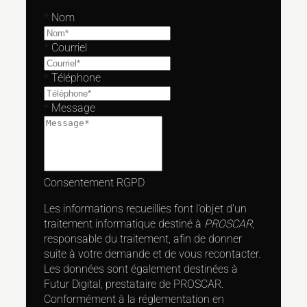
*
Nom
*
Courriel
*
Téléphone
*
Message
Consentement RGPD
Les informations recueillies font l’objet d’un
traitement informatique destiné à
PROSCAR
,
responsable du traitement, afin de donner
suite à votre demande et de vous recontacter.
Les données sont également destinées à
Futur Digital, prestataire de PROSCAR.
Conformément à la réglementation en