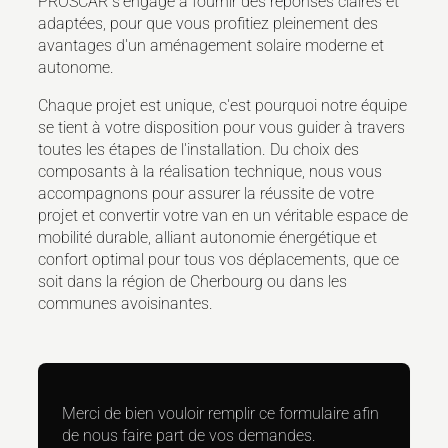
PROSCAR s'engage à fournir des réponses claires et
adaptées, pour que vous profitiez pleinement des
avantages d'un aménagement solaire moderne et
autonome.
Chaque projet est unique, c'est pourquoi notre équipe
se tient à votre disposition pour vous guider à travers
toutes les étapes de l'installation. Du choix des
composants à la réalisation technique, nous vous
accompagnons pour assurer la réussite de votre
projet et convertir votre van en un véritable espace de
mobilité durable, alliant autonomie énergétique et
confort optimal pour tous vos déplacements, que ce
soit dans la région de Cherbourg ou dans les
communes avoisinantes.
Merci de bien vouloir remplir ce formulaire afin
de nous faire part de vos demandes.