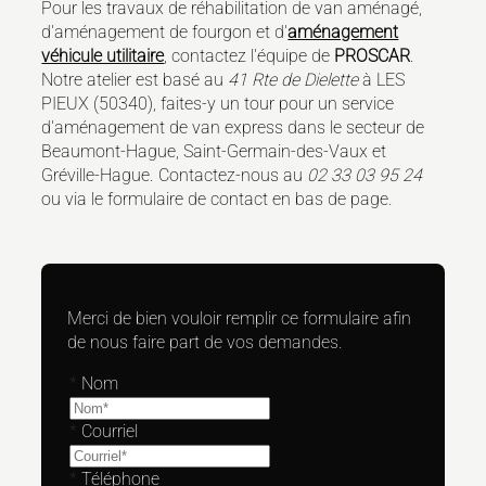
Pour les travaux de réhabilitation de van aménagé,
d'aménagement de fourgon et d'
aménagement
véhicule utilitaire
, contactez l'équipe de
PROSCAR
.
Notre atelier est basé au
41 Rte de Dielette
à LES
PIEUX (50340), faites-y un tour pour un service
d'aménagement de van express dans le secteur de
Beaumont-Hague, Saint-Germain-des-Vaux et
Gréville-Hague. Contactez-nous au
02 33 03 95 24
ou via le formulaire de contact en bas de page.
Merci de bien vouloir remplir ce formulaire afin
de nous faire part de vos demandes.
*
Nom
*
Courriel
*
Téléphone