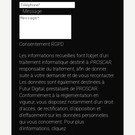
*
Message
Consentement RGPD
Les informations recueillies font l’objet d’un
traitement informatique destiné à
PROSCAR
,
responsable du traitement, afin de donner
suite à votre demande et de vous recontacter.
Les données sont également destinées à
Futur Digital, prestataire de PROSCAR.
Conformément à la réglementation en
vigueur, vous disposez notamment d'un droit
d'accès, de rectification, d'opposition et
d'effacement sur les données personnelles
qui vous concernent. Pour plus
d’informations, cliquez
ici
.