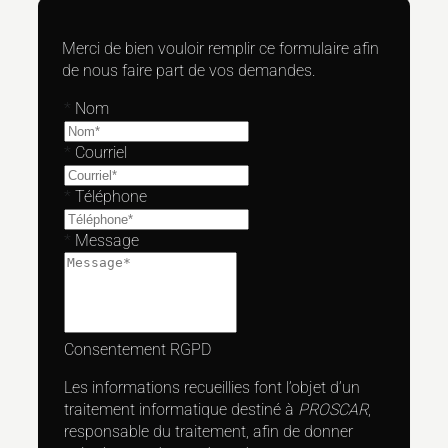
Merci de bien vouloir remplir ce formulaire afin
de nous faire part de vos demandes.
*
Nom
*
Courriel
*
Téléphone
*
Message
Consentement RGPD
Les informations recueillies font l’objet d’un
traitement informatique destiné à
PROSCAR
,
responsable du traitement, afin de donner