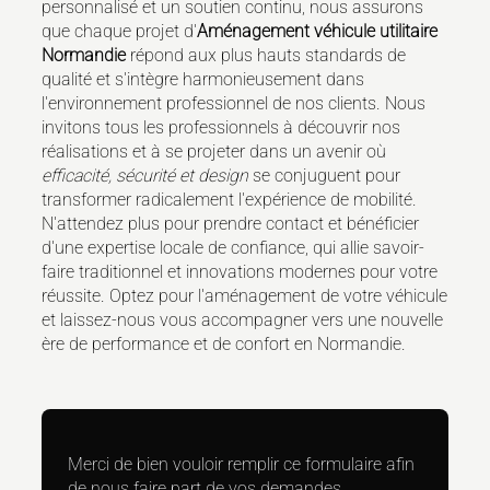
personnalisé et un soutien continu, nous assurons
que chaque projet d'
Aménagement véhicule utilitaire
Normandie
répond aux plus hauts standards de
qualité et s'intègre harmonieusement dans
l'environnement professionnel de nos clients. Nous
invitons tous les professionnels à découvrir nos
réalisations et à se projeter dans un avenir où
efficacité, sécurité et design
se conjuguent pour
transformer radicalement l'expérience de mobilité.
N'attendez plus pour prendre contact et bénéficier
d'une expertise locale de confiance, qui allie savoir-
faire traditionnel et innovations modernes pour votre
réussite. Optez pour l'aménagement de votre véhicule
et laissez-nous vous accompagner vers une nouvelle
ère de performance et de confort en Normandie.
Merci de bien vouloir remplir ce formulaire afin
de nous faire part de vos demandes.