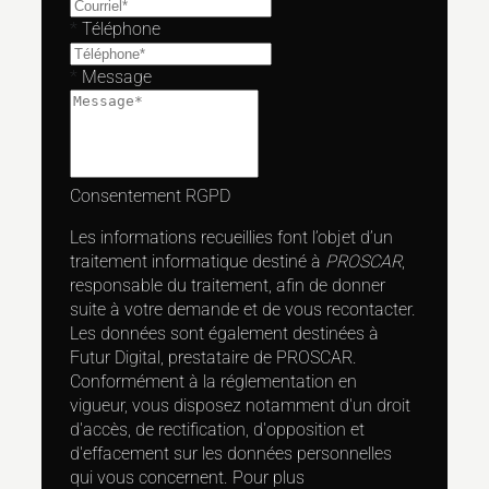
*
Téléphone
*
Message
Consentement RGPD
Les informations recueillies font l’objet d’un
traitement informatique destiné à
PROSCAR
,
responsable du traitement, afin de donner
suite à votre demande et de vous recontacter.
Les données sont également destinées à
Futur Digital, prestataire de PROSCAR.
Conformément à la réglementation en
vigueur, vous disposez notamment d'un droit
d'accès, de rectification, d'opposition et
d'effacement sur les données personnelles
qui vous concernent. Pour plus