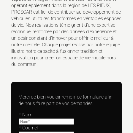
opérant également dans la région de LES PIEUX,
PROSCAR est fier de contribuer au développement de
véhicules utilitaires transformés en véritables espaces
de vie. Nos réalisations témoignent d'une expertise
reconnue, renforcée par des années d'expérience et
un désir constant d'innover pour offrir le meilleur à
notre clientèle. Chaque projet réalisé par notre équipe
illustre notre capacité à fusionner tradition et
innovation pour créer un espace de vie mobile hors
du commun.
Merci de bien vouloir remplir ce formulaire afin
de nous faire part de vos demandes.
*
Nom
*
Courriel