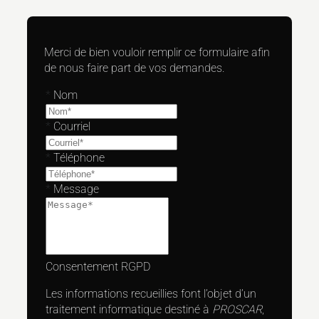
Merci de bien vouloir remplir ce formulaire afin
de nous faire part de vos demandes.
*
Nom
*
Courriel
*
Téléphone
*
Message
Consentement RGPD
Les informations recueillies font l’objet d’un
traitement informatique destiné à
PROSCAR
,